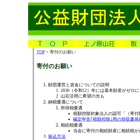
TOP
> 寄付のお願い
寄付のお願い
財団運営と資金についての説明
2030（令和12）年には基本財産がゼロに
山荘活用に希望の光も
納税優遇について
所得税優遇
税額控除対象法人の認可「（寄付額‐
確定申告｢税額控除｣用の領収書発
相続税優遇
当会に寄付の相続財産に相続税が
振込方法